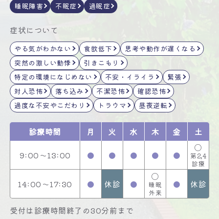
睡眠障害
不眠症
過眠症
症状について
やる気がわかない
食欲低下
思考や動作が遅くなる
突然の激しい動悸
引きこもり
特定の環境になじめない
不安・イライラ
緊張
対人恐怖
落ち込み
不潔恐怖
確認恐怖
過度な不安やこだわり
トラウマ
昼夜逆転
診療時間
月
火
水
木
金
土
〇
9:00～13:00
●
●
●
●
●
第2,4
診療
〇
14:00～17:30
●
休診
●
●
休診
睡眠
外来
受付は診療時間終了の30分前まで