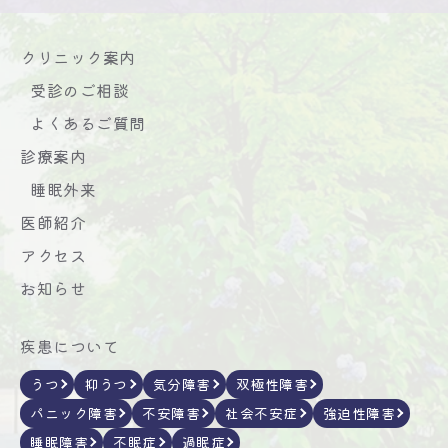
クリニック案内
受診のご相談
よくあるご質問
診療案内
睡眠外来
医師紹介
アクセス
お知らせ
疾患について
うつ
抑うつ
気分障害
双極性障害
パニック障害
不安障害
社会不安症
強迫性障害
睡眠障害
不眠症
過眠症