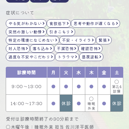
症状について
やる気がわかない
食欲低下
思考や動作が遅くなる
突然の激しい動悸
引きこもり
特定の環境になじめない
不安・イライラ
緊張
対人恐怖
落ち込み
不潔恐怖
確認恐怖
過度な不安やこだわり
トラウマ
昼夜逆転
診療時間
月
火
水
木
金
土
〇
9:00～13:00
●
●
●
●
●
第2,4
診療
〇
14:00～17:30
●
休診
●
●
休診
睡眠
外来
受付は診療時間終了の30分前まで
〇木曜午後：睡眠外来 担当 佐川洋平医師