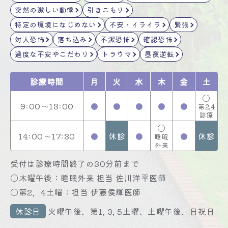
突然の激しい動悸
引きこもり
特定の環境になじめない
不安・イライラ
緊張
対人恐怖
落ち込み
不潔恐怖
確認恐怖
過度な不安やこだわり
トラウマ
昼夜逆転
診療時間
月
火
水
木
金
土
〇
9:00～13:00
●
●
●
●
●
第2,4
診療
〇
14:00～17:30
●
休診
●
●
休診
睡眠
外来
受付は診療時間終了の30分前まで
〇木曜午後：睡眠外来 担当 佐川洋平医師
〇第2，4土曜：担当 伊藤侯輝医師
休診日
火曜午後、第1, 3, 5土曜、土曜午後、日祝日