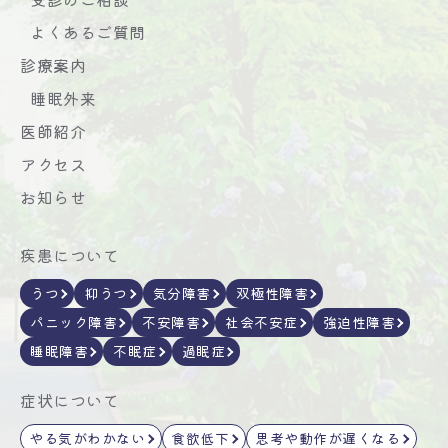
よくあるご質問
診療案内
睡眠外来
医師紹介
アクセス
お知らせ
疾患について
うつ
抑うつ
気分障害
双極性障害
パニック障害
不安障害
社会不安症
強迫性障害
睡眠障害
不眠症
過眠症
症状について
やる気がわかない
食欲低下
思考や動作が遅くなる