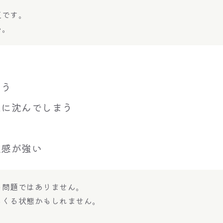
気です。
い。
る
まう
急に沈んでしまう
立感が強い
の問題ではありません。
らくる状態かもしれません。