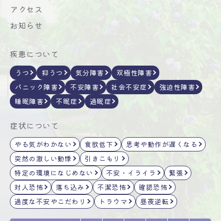
アクセス
お知らせ
疾患について
うつ
抑うつ
気分障害
双極性障害
パニック障害
不安障害
社会不安症
強迫性障害
睡眠障害
不眠症
過眠症
症状について
やる気がわかない
食欲低下
思考や動作が遅くなる
突然の激しい動悸
引きこもり
特定の環境になじめない
不安・イライラ
緊張
対人恐怖
落ち込み
不潔恐怖
確認恐怖
過度な不安やこだわり
トラウマ
昼夜逆転